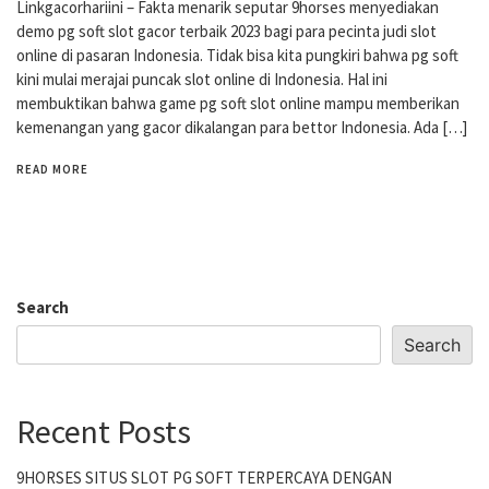
Linkgacorhariini – Fakta menarik seputar 9horses menyediakan
demo pg soft slot gacor terbaik 2023 bagi para pecinta judi slot
online di pasaran Indonesia. Tidak bisa kita pungkiri bahwa pg soft
kini mulai merajai puncak slot online di Indonesia. Hal ini
membuktikan bahwa game pg soft slot online mampu memberikan
kemenangan yang gacor dikalangan para bettor Indonesia. Ada […]
READ MORE
Search
Search
Recent Posts
9HORSES SITUS SLOT PG SOFT TERPERCAYA DENGAN