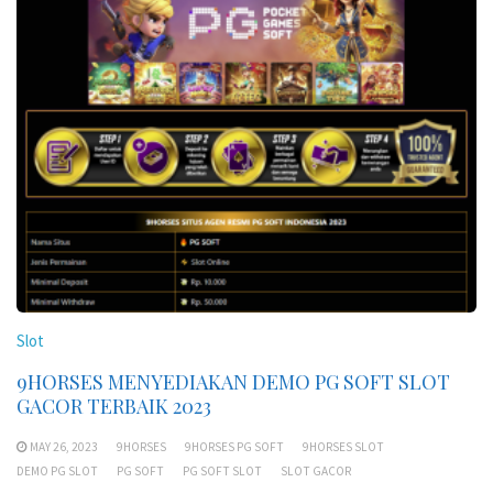
Slot
9HORSES MENYEDIAKAN DEMO PG SOFT SLOT
GACOR TERBAIK 2023
MAY 26, 2023
9HORSES
9HORSES PG SOFT
9HORSES SLOT
DEMO PG SLOT
PG SOFT
PG SOFT SLOT
SLOT GACOR