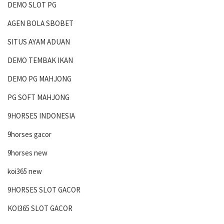
DEMO SLOT PG
AGEN BOLA SBOBET
SITUS AYAM ADUAN
DEMO TEMBAK IKAN
DEMO PG MAHJONG
PG SOFT MAHJONG
9HORSES INDONESIA
9horses gacor
9horses new
koi365 new
9HORSES SLOT GACOR
KOI365 SLOT GACOR