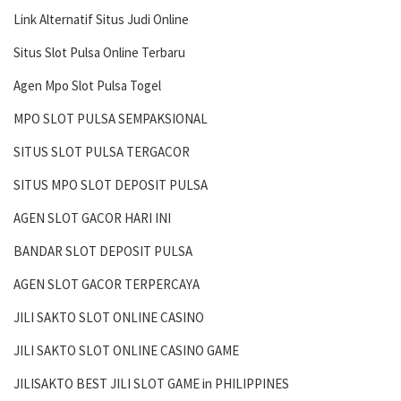
Link Alternatif Situs Judi Online
Situs Slot Pulsa Online Terbaru
Agen Mpo Slot Pulsa Togel
MPO SLOT PULSA SEMPAKSIONAL
SITUS SLOT PULSA TERGACOR
SITUS MPO SLOT DEPOSIT PULSA
AGEN SLOT GACOR HARI INI
BANDAR SLOT DEPOSIT PULSA
AGEN SLOT GACOR TERPERCAYA
JILI SAKTO SLOT ONLINE CASINO
JILI SAKTO SLOT ONLINE CASINO GAME
JILISAKTO BEST JILI SLOT GAME in PHILIPPINES