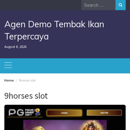
Skip
Search
to
for:
content
Agen Demo Tembak Ikan
Terpercaya
August 8, 2026
Home
9horses slot
9horses slot