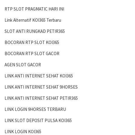
RTP SLOT PRAGMATIC HARI INI
Link Alternatif KOI365 Terbaru
SLOT ANTI RUNGKAD PETIR365
BOCORAN RTP SLOT KOI365
BOCORAN RTP SLOT GACOR
AGEN SLOT GACOR
LINK ANTI INTERNET SEHAT KOI365
LINK ANTI INTERNET SEHAT 9HORSES
LINK ANTI INTERNET SEHAT PETIR365
LINK LOGIN 9HORSES TERBARU
LINK SLOT DEPOSIT PULSA KOI365
LINK LOGIN KOI365