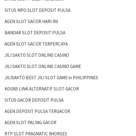
SITUS MPO SLOT DEPOSIT PULSA
AGEN SLOT GACOR HARI INI
BANDAR SLOT DEPOSIT PULSA
AGEN SLOT GACOR TERPERCAYA
JILI SAKTO SLOT ONLINE CASINO
JILI SAKTO SLOT ONLINE CASINO GAME
JILISAKTO BEST JILI SLOT GAME in PHILIPPINES
KOI365 LINK ALTERNATIF SLOT GACOR
SITUS GACOR DEPOSIT PULSA
AGEN DEPOSIT PULSA TERGACOR
AGEN SLOT PALING GACOR
RTP SLOT PRAGMATIC 9HORSES