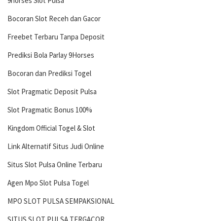
9horses Slot Pulsa
Bocoran Slot Receh dan Gacor
Freebet Terbaru Tanpa Deposit
Prediksi Bola Parlay 9Horses
Bocoran dan Prediksi Togel
Slot Pragmatic Deposit Pulsa
Slot Pragmatic Bonus 100%
Kingdom Official Togel & Slot
Link Alternatif Situs Judi Online
Situs Slot Pulsa Online Terbaru
Agen Mpo Slot Pulsa Togel
MPO SLOT PULSA SEMPAKSIONAL
SITUS SLOT PULSA TERGACOR