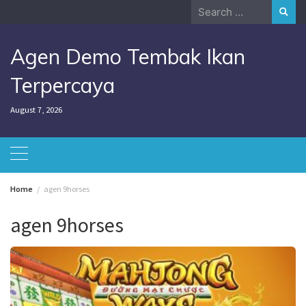
Skip
Search
to
for:
content
Agen Demo Tembak Ikan
Terpercaya
August 7, 2026
Home
agen 9horses
agen 9horses