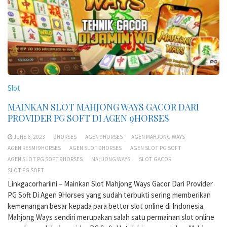
Slot
MAINKAN SLOT MAHJONG WAYS GACOR DARI
PROVIDER PG SOFT DI AGEN 9HORSES
JUNE 6, 2023
9HORSES
AGEN 9HORSES
AGEN MAHJONG WAYS
AGEN RESMI 9HORSES
AGEN SLOT 9HORSES
AGEN SLOT PG SOFT
AGEN SLOT PG SOFT 9HORSES
MAHJONG WAYS
SLOT GACOR
SLOT PG SOFT
Linkgacorhariini – Mainkan Slot Mahjong Ways Gacor Dari Provider
PG Soft Di Agen 9Horses yang sudah terbukti sering memberikan
kemenangan besar kepada para bettor slot online di Indonesia.
Mahjong Ways sendiri merupakan salah satu permainan slot online