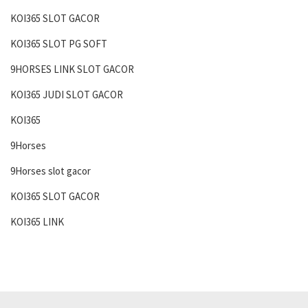
KOI365 SLOT GACOR
KOI365 SLOT PG SOFT
9HORSES LINK SLOT GACOR
KOI365 JUDI SLOT GACOR
KOI365
9Horses
9Horses slot gacor
KOI365 SLOT GACOR
KOI365 LINK