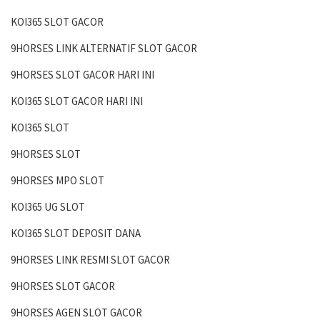
KOI365 SLOT GACOR
9HORSES LINK ALTERNATIF SLOT GACOR
9HORSES SLOT GACOR HARI INI
KOI365 SLOT GACOR HARI INI
KOI365 SLOT
9HORSES SLOT
9HORSES MPO SLOT
KOI365 UG SLOT
KOI365 SLOT DEPOSIT DANA
9HORSES LINK RESMI SLOT GACOR
9HORSES SLOT GACOR
9HORSES AGEN SLOT GACOR