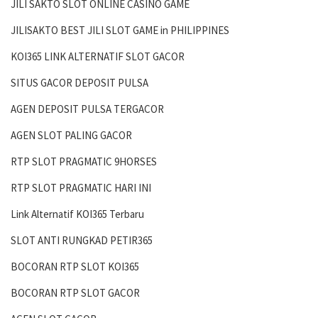
JILI SAKTO SLOT ONLINE CASINO GAME
JILISAKTO BEST JILI SLOT GAME in PHILIPPINES
KOI365 LINK ALTERNATIF SLOT GACOR
SITUS GACOR DEPOSIT PULSA
AGEN DEPOSIT PULSA TERGACOR
AGEN SLOT PALING GACOR
RTP SLOT PRAGMATIC 9HORSES
RTP SLOT PRAGMATIC HARI INI
Link Alternatif KOI365 Terbaru
SLOT ANTI RUNGKAD PETIR365
BOCORAN RTP SLOT KOI365
BOCORAN RTP SLOT GACOR