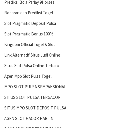
Prediksi Bola Parlay 9Horses
Bocoran dan Prediksi Togel
Slot Pragmatic Deposit Pulsa
Slot Pragmatic Bonus 100%
Kingdom Official Togel & Slot
Link Alternatif Situs Judi Online
Situs Slot Pulsa Online Terbaru
Agen Mpo Slot Pulsa Togel
MPO SLOT PULSA SEMPAKSIONAL
SITUS SLOT PULSA TERGACOR
SITUS MPO SLOT DEPOSIT PULSA
AGEN SLOT GACOR HARI INI