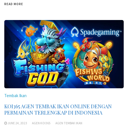
READ MORE
Tembak Ikan
KOI365 AGEN TEMBAK IKAN ONLINE DENGAN
PERMAINAN TERLENGKAP DI INDONESIA
JUNE 24, 2023
AGEN KOI365
AGEN TEMBAK IKAN