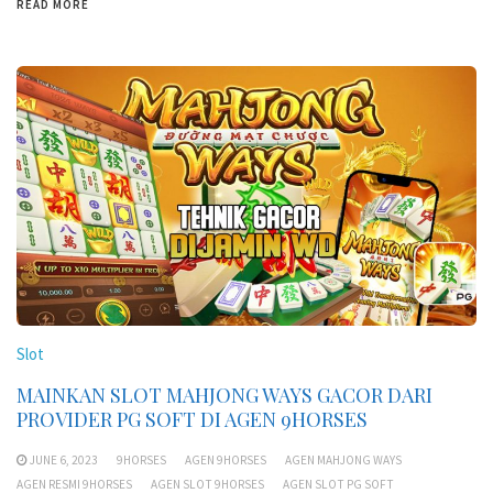
READ MORE
Slot
MAINKAN SLOT MAHJONG WAYS GACOR DARI
PROVIDER PG SOFT DI AGEN 9HORSES
JUNE 6, 2023
9HORSES
AGEN 9HORSES
AGEN MAHJONG WAYS
AGEN RESMI 9HORSES
AGEN SLOT 9HORSES
AGEN SLOT PG SOFT