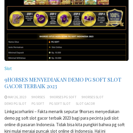
Slot
9HORSES MENYEDIAKAN DEMO PG SOFT SLOT
GACOR TERBAIK 2023
MAY 26, 2023
9HORSES
9HORSES PG SOFT
9HORSES SLOT
DEMO PG SLOT
PG SOFT
PG SOFT SLOT
SLOT GACOR
Linkgacorhariini – Fakta menarik seputar 9horses menyediakan
demo pg soft slot gacor terbaik 2023 bagi para pecinta judi slot
online di pasaran Indonesia. Tidak bisa kita pungkiri bahwa pg soft
kini mulai merajai puncak slot online di Indonesia. Hal ini