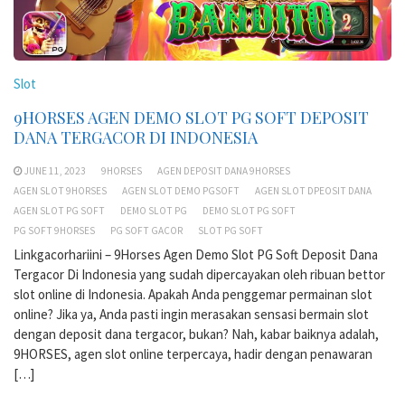
Slot
9HORSES AGEN DEMO SLOT PG SOFT DEPOSIT
DANA TERGACOR DI INDONESIA
JUNE 11, 2023
9HORSES
AGEN DEPOSIT DANA 9HORSES
AGEN SLOT 9HORSES
AGEN SLOT DEMO PGSOFT
AGEN SLOT DPEOSIT DANA
AGEN SLOT PG SOFT
DEMO SLOT PG
DEMO SLOT PG SOFT
PG SOFT 9HORSES
PG SOFT GACOR
SLOT PG SOFT
Linkgacorhariini – 9Horses Agen Demo Slot PG Soft Deposit Dana
Tergacor Di Indonesia yang sudah dipercayakan oleh ribuan bettor
slot online di Indonesia. Apakah Anda penggemar permainan slot
online? Jika ya, Anda pasti ingin merasakan sensasi bermain slot
dengan deposit dana tergacor, bukan? Nah, kabar baiknya adalah,
9HORSES, agen slot online terpercaya, hadir dengan penawaran
[…]