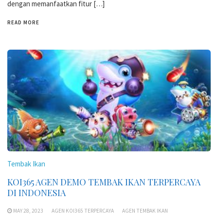
dengan memanfaatkan fitur […]
READ MORE
Tembak Ikan
KOI365 AGEN DEMO TEMBAK IKAN TERPERCAYA
DI INDONESIA
MAY 28, 2023
AGEN KOI365 TERPERCAYA
AGEN TEMBAK IKAN