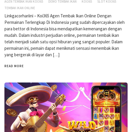
AGEN TEMBAK IKAN KOI365
DEMO TEMBAK IKAN
KOI365
SLOT KOI365
TEMBAK IKAN ONLINE
Linkgacorhariini – Koi365 Agen Tembak Ikan Online Dengan
Permainan Terlengkap Di Indonesia yang sudah dipercayakan oleh
para bettor di Indonesia bisa mendapatkan kemenangan dengan
mudah. Dalam industri perjudian online, permainan tembak ikan
telah menjadi salah satu opsi hiburan yang sangat populer. Dalam
permainan ini, pemain dapat menikmati sensasi menembak ikan
yang bergerak di layar dan […]
READ MORE