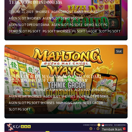
TERGACOR DI INDONESIA
JUNE 11, 2023
9HORSES
AGEN DEPOSIT DANA 9HORSES
AGEN SLOT 9HORSES
AGEN SLOT DEMO PGSOFT
AGEN SLOT DPEOSIT DANA
AGEN SLOT PG SOFT
DEMO SLOT PG
DEMO SLOT PG SOFT
PG SOFT 9HORSES
PG SOFT GACOR
SLOT PG SOFT
Slot
MAINKAN SLOT MAHJONG WAYS GACOR DARI
PROVIDER PG SOFT DI AGEN 9HORSES
JUNE 6, 2023
9HORSES
AGEN 9HORSES
AGEN MAHJONG WAYS
AGEN RESMI 9HORSES
AGEN SLOT 9HORSES
AGEN SLOT PG SOFT
AGEN SLOT PG SOFT 9HORSES
MAHJONG WAYS
SLOT GACOR
SLOT PG SOFT
Tembak Ikan