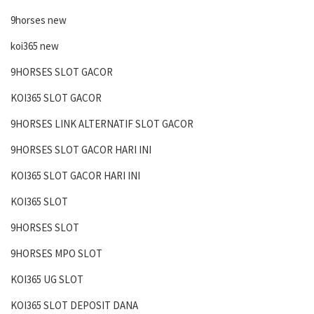
9horses new
koi365 new
9HORSES SLOT GACOR
KOI365 SLOT GACOR
9HORSES LINK ALTERNATIF SLOT GACOR
9HORSES SLOT GACOR HARI INI
KOI365 SLOT GACOR HARI INI
KOI365 SLOT
9HORSES SLOT
9HORSES MPO SLOT
KOI365 UG SLOT
KOI365 SLOT DEPOSIT DANA