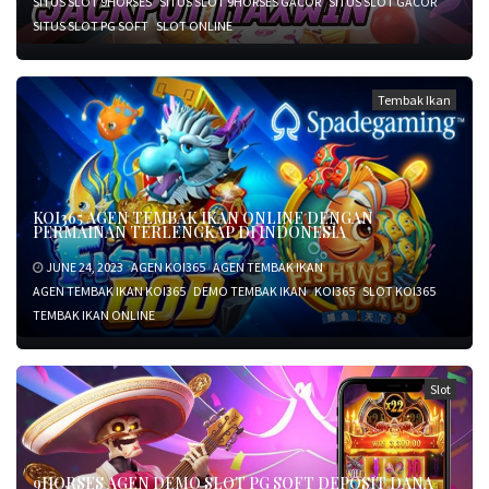
SITUS SLOT 9HORSES
SITUS SLOT 9HORSES GACOR
SITUS SLOT GACOR
SITUS SLOT PG SOFT
SLOT ONLINE
Tembak Ikan
KOI365 AGEN TEMBAK IKAN ONLINE DENGAN
PERMAINAN TERLENGKAP DI INDONESIA
JUNE 24, 2023
AGEN KOI365
AGEN TEMBAK IKAN
AGEN TEMBAK IKAN KOI365
DEMO TEMBAK IKAN
KOI365
SLOT KOI365
TEMBAK IKAN ONLINE
Slot
9HORSES AGEN DEMO SLOT PG SOFT DEPOSIT DANA