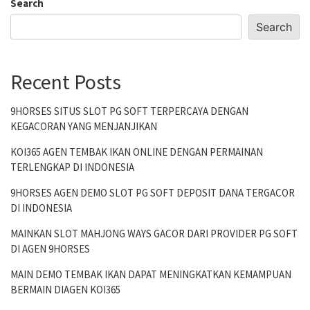
Search
Search
Recent Posts
9HORSES SITUS SLOT PG SOFT TERPERCAYA DENGAN
KEGACORAN YANG MENJANJIKAN
KOI365 AGEN TEMBAK IKAN ONLINE DENGAN PERMAINAN
TERLENGKAP DI INDONESIA
9HORSES AGEN DEMO SLOT PG SOFT DEPOSIT DANA TERGACOR
DI INDONESIA
MAINKAN SLOT MAHJONG WAYS GACOR DARI PROVIDER PG SOFT
DI AGEN 9HORSES
MAIN DEMO TEMBAK IKAN DAPAT MENINGKATKAN KEMAMPUAN
BERMAIN DIAGEN KOI365