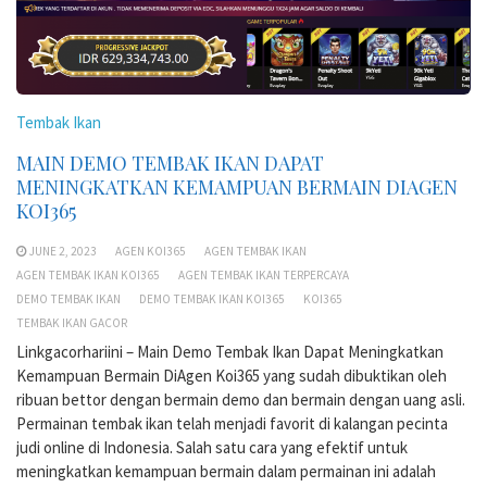
Tembak Ikan
MAIN DEMO TEMBAK IKAN DAPAT
MENINGKATKAN KEMAMPUAN BERMAIN DIAGEN
KOI365
JUNE 2, 2023
AGEN KOI365
AGEN TEMBAK IKAN
AGEN TEMBAK IKAN KOI365
AGEN TEMBAK IKAN TERPERCAYA
DEMO TEMBAK IKAN
DEMO TEMBAK IKAN KOI365
KOI365
TEMBAK IKAN GACOR
Linkgacorhariini – Main Demo Tembak Ikan Dapat Meningkatkan
Kemampuan Bermain DiAgen Koi365 yang sudah dibuktikan oleh
ribuan bettor dengan bermain demo dan bermain dengan uang asli.
Permainan tembak ikan telah menjadi favorit di kalangan pecinta
judi online di Indonesia. Salah satu cara yang efektif untuk
meningkatkan kemampuan bermain dalam permainan ini adalah